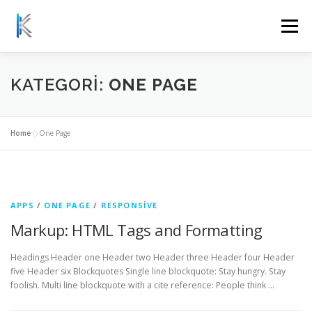
İçeriğe
geç
Menü
SUNDUĞUMUZ HIZMETLER
HAKKIMIZDA
KATEGORI:
ONE PAGE
HABERLER
İLETIŞIM
TEKLIF AL
Home
»
One Page
APPS
/
ONE PAGE
/
RESPONSIVE
Markup: HTML Tags and Formatting
Headings Header one Header two Header three Header four Header
five Header six Blockquotes Single line blockquote: Stay hungry. Stay
foolish. Multi line blockquote with a cite reference: People think …